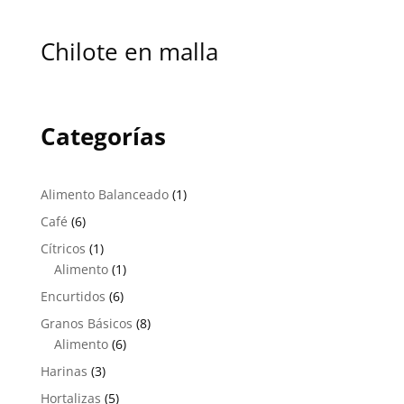
Chilote en malla
Categorías
1
Alimento Balanceado
1
producto
6
Café
6
productos
1
Cítricos
1
producto
1
Alimento
1
producto
6
Encurtidos
6
productos
8
Granos Básicos
8
6
productos
Alimento
6
productos
3
Harinas
3
productos
5
Hortalizas
5