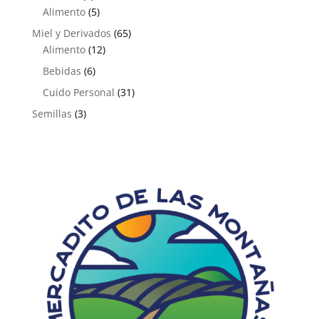
productos
5
Alimento
5
productos
65
Miel y Derivados
65
12
productos
Alimento
12
productos
6
Bebidas
6
productos
31
Cuido Personal
31
productos
3
Semillas
3
productos