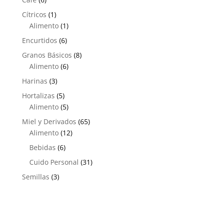
productos
1
Cítricos
1
producto
1
Alimento
1
producto
6
Encurtidos
6
productos
8
Granos Básicos
8
6
productos
Alimento
6
productos
3
Harinas
3
productos
5
Hortalizas
5
productos
5
Alimento
5
productos
65
Miel y Derivados
65
12
productos
Alimento
12
productos
6
Bebidas
6
productos
31
Cuido Personal
31
productos
3
Semillas
3
productos