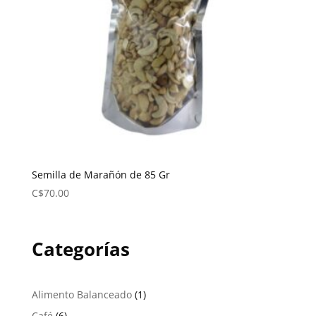
Semilla de Marañón de 85 Gr
C$
70.00
Categorías
1
Alimento Balanceado
1
producto
6
Café
6