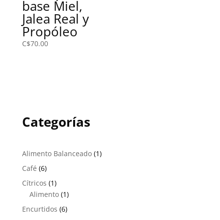
base Miel,
Jalea Real y
Propóleo
C$
70.00
Categorías
1
Alimento Balanceado
1
producto
6
Café
6
productos
1
Cítricos
1
producto
1
Alimento
1
producto
6
Encurtidos
6
productos