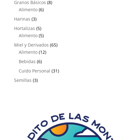
8
Granos Básicos
8
6
productos
Alimento
6
productos
3
Harinas
3
productos
5
Hortalizas
5
productos
5
Alimento
5
productos
65
Miel y Derivados
65
12
productos
Alimento
12
productos
6
Bebidas
6
productos
31
Cuido Personal
31
productos
3
Semillas
3
productos