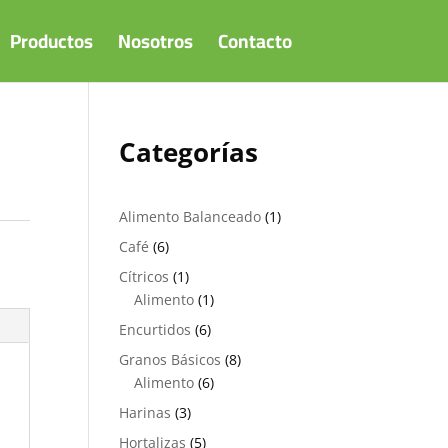
Productos
Nosotros
Contacto
Categorías
1
Alimento Balanceado
1
producto
6
Café
6
productos
1
Cítricos
1
producto
1
Alimento
1
producto
6
Encurtidos
6
productos
8
Granos Básicos
8
6
productos
Alimento
6
productos
3
Harinas
3
productos
5
Hortalizas
5