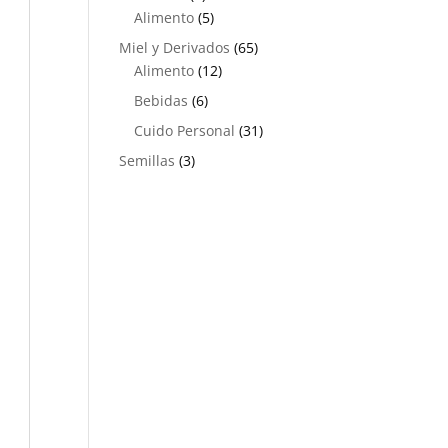
productos
5
Alimento
5
productos
65
Miel y Derivados
65
12
productos
Alimento
12
productos
6
Bebidas
6
productos
31
Cuido Personal
31
productos
3
Semillas
3
productos