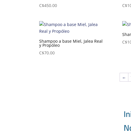
C$
450.00
C$
1
Sha
Shampoo a base Miel, Jalea Real
C$
1
y Propóleo
C$
70.00
←
In
N