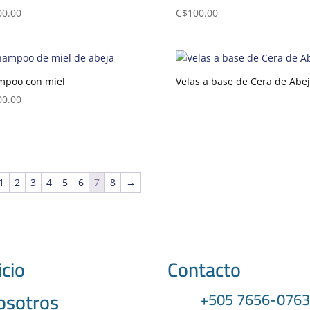
00.00
C$
100.00
mpoo con miel
Velas a base de Cera de Abe
00.00
1
2
3
4
5
6
7
8
→
icio
Contacto
osotros
+505 7656-076