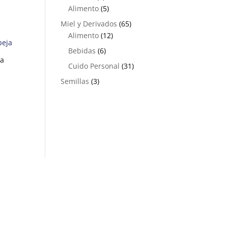
productos
5
Alimento
5
productos
65
Miel y Derivados
65
12
productos
Alimento
12
productos
6
Bebidas
6
ja
productos
31
Cuido Personal
31
productos
3
Semillas
3
productos
3