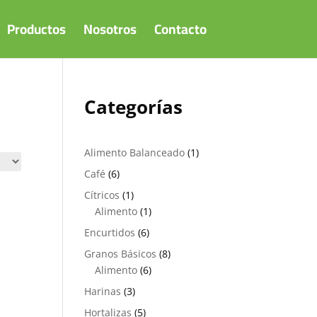
Productos
Nosotros
Contacto
Categorías
1
Alimento Balanceado
1
producto
6
Café
6
productos
1
Cítricos
1
producto
1
Alimento
1
producto
6
Encurtidos
6
productos
8
Granos Básicos
8
6
productos
Alimento
6
productos
3
Harinas
3
productos
5
Hortalizas
5