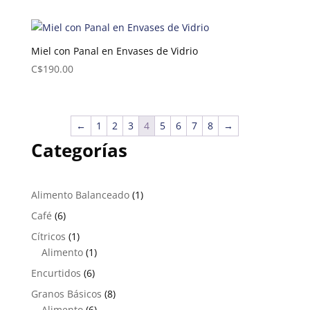
Miel con Panal en Envases de Vidrio
C$
190.00
←
1
2
3
4
5
6
7
8
→
Categorías
1
Alimento Balanceado
1
producto
6
Café
6
productos
1
Cítricos
1
producto
1
Alimento
1
producto
6
Encurtidos
6
productos
8
Granos Básicos
8
6
productos
Alimento
6