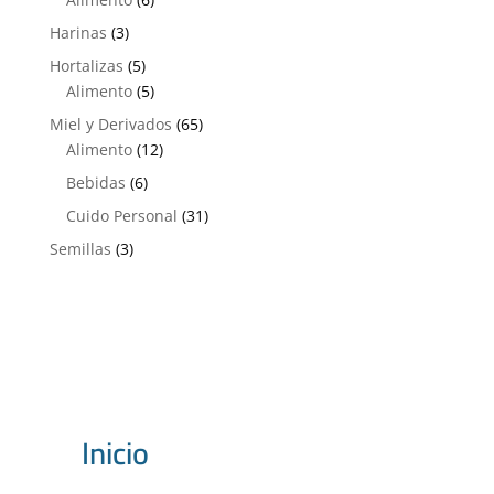
productos
3
Harinas
3
productos
5
Hortalizas
5
productos
5
Alimento
5
productos
65
Miel y Derivados
65
12
productos
Alimento
12
productos
6
Bebidas
6
productos
31
Cuido Personal
31
productos
3
Semillas
3
productos
Inicio